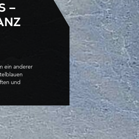
S –
ANZ
m ein anderer
telblauen
ften und