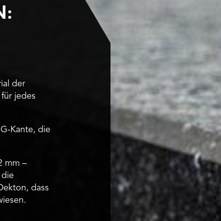
N:
al der
für jedes
 G-Kante, die
12 mm –
 die
Dekton, dass
wiesen.