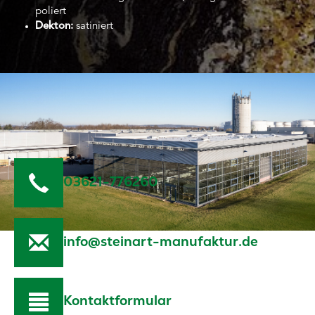
poliert
Dekton:
satiniert
03621-776260
info@steinart-manufaktur.de
Kontaktformular