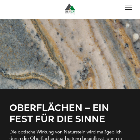
Skip to main navigation
Skip to main content
Skip to page footer
OBERFLÄCHEN – EIN
FEST FÜR DIE SINNE
Die optische Wirkung von Naturstein wird maßgeblich
durch die Oberflächenbearbeitung beeinflusst, denn je