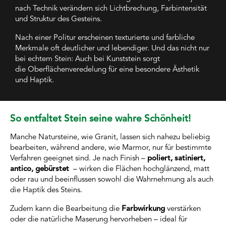
nach Technik verändern sich Lichtbrechung, Farbintensität
und Struktur des Gesteins.
Nach einer Politur erscheinen texturierte und farbliche
Merkmale oft deutlicher und lebendiger. Und das nicht nur
bei echtem Stein: Auch bei Kunststein sorgt
die Oberflächenveredelung für eine besondere Ästhetik
und Haptik.
So entfaltet Stein seine wahre Schönheit!
Manche Natursteine, wie Granit, lassen sich nahezu beliebig
bearbeiten, während andere, wie Marmor, nur für bestimmte
Verfahren geeignet sind. Je nach Finish –
poliert, satiniert,
antico, gebürstet
– wirken die Flächen hochglänzend, matt
oder rau und beeinflussen sowohl die Wahrnehmung als auch
die Haptik des Steins.
Zudem kann die Bearbeitung die
Farbwirkung
verstärken
oder die natürliche Maserung hervorheben – ideal für