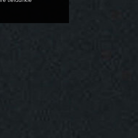
re tiefdunkle