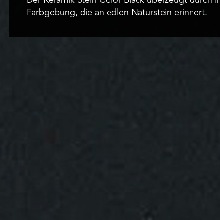
Der Keramik Stein Color Black überzeugt durch ih
Farbgebung, die an edlen Naturstein erinnert.