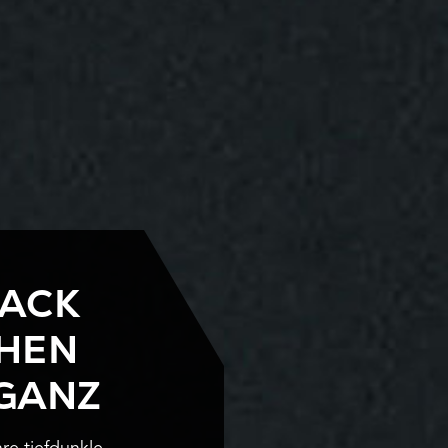
LACK
HEN
EGANZ