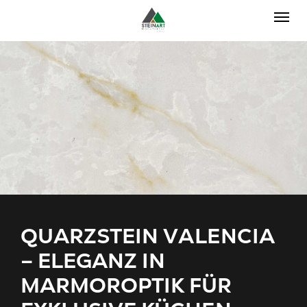
Skip to main navigation
Skip to main content
Skip to page footer
QUARZSTEIN VALENCIA
– ELEGANZ IN
MARMOROPTIK FÜR