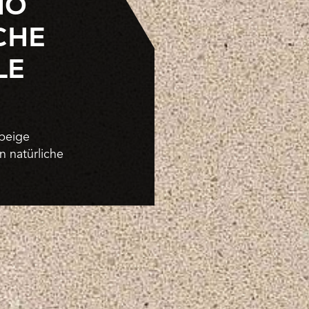
NO
CHE
LE
dbeige
 natürliche