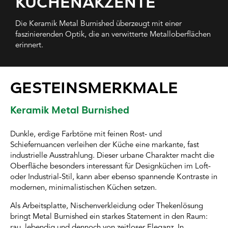
ÜCHENAKZENTE
Die Keramik Metal Burnished überzeugt mit einer
faszinierenden Optik, die an verwitterte Metalloberflächen
erinnert.
GESTEINSMERKMALE
Keramik Metal Burnished
Dunkle, erdige Farbtöne mit feinen Rost- und
Schiefernuancen verleihen der Küche eine markante, fast
industrielle Ausstrahlung. Dieser urbane Charakter macht die
Oberfläche besonders interessant für Designküchen im Loft-
oder Industrial-Stil, kann aber ebenso spannende Kontraste in
modernen, minimalistischen Küchen setzen.
Als Arbeitsplatte, Nischenverkleidung oder Thekenlösung
bringt Metal Burnished ein starkes Statement in den Raum:
rau, lebendig und dennoch von zeitloser Eleganz. In